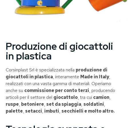
Produzione di giocattoli
in plastica
Corsinplast Srl è specializzata nella
produzione di
giocattoli in plastica
, interamente
Made in Italy
,
realizzati con una vasta gamma di materiali. Operiamo
anche su
commissione per conto terzi
, producendo
articoli per il settore del
giocattolo
, tra cui
camion
,
ruspe
,
betoniere
,
set da spiaggia
,
soldatini
,
palette
,
setacci
,
imbuti
,
secchielli e molto altro.