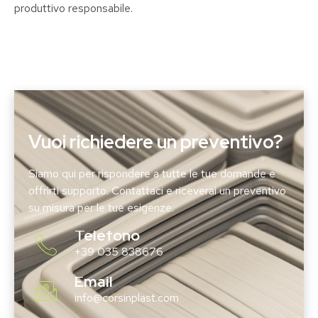
produttivo responsabile.
Read More
Vuoi richiedere un preventivo?
Siamo qui per rispondere a tutte le tue domande e
offrirti supporto. Contattaci e riceverai un preventivo
su misura per le tue esigenze.
Telefono
+39 035 838676
Email
info@corsinplast.com